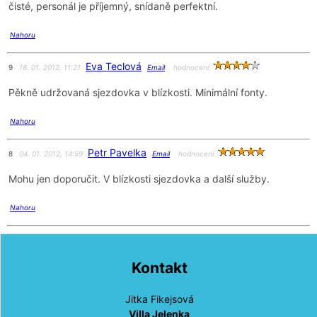
čisté, personál je příjemný, snídaně perfektní.
Nahoru
Eva Teclová
9
18. 01. 2012, 11:21
Email
hodnocení:
Pěkně udržovaná sjezdovka v blízkosti. Minimální fonty.
Nahoru
Petr Pavelka
8
04. 01. 2012, 14:59
Email
hodnocení:
Mohu jen doporučit. V blízkosti sjezdovka a další služby.
Nahoru
Kontakt
Jitka Fikejsová
Villa Jelenka