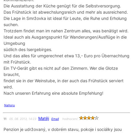
Die Ausstattung der Küche genügt für die Selbstversorgung.
Das Frühstück ist abwechslungsreich und mehr als ausreichend.
Die Lage in Smržovka ist ideal für Leute, die Ruhe und Erholung
suchen.
Trotzdem findet man im nahen Zentrum alles, was benätigt wird.
Ideal auch als Ausgangspunkt für Wanderungen/Ausflüge in die
Umgebung
südlich des Isergebirges.
Und das alles für umgerechnet etwa 13,- Euro pro Übernachtung
mit Frühstück.
Ein TV-Gerät gibt es nicht auf den Zimmern. Wer die Glotze
braucht,
findet sie in der Weinstube, in der auch das Frühstück serviert
wird.
Nach unseren Erfahrung eine absolute Empfehlung!
Nahoru
Matěj
11
05. 08. 2013, 14:23
Email
hodnocení:
Penzion je udržovaný, v dobrém stavu, pokoje i sociálky jsou