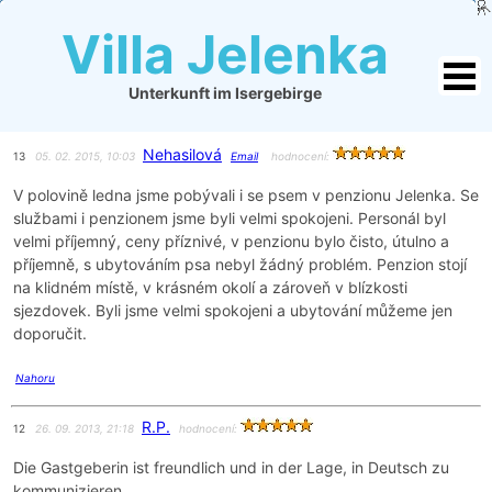
Villa Jelenka
Unterkunft im Isergebirge
Nehasilová
13
05. 02. 2015, 10:03
Email
hodnocení:
V polovině ledna jsme pobývali i se psem v penzionu Jelenka. Se
službami i penzionem jsme byli velmi spokojeni. Personál byl
velmi příjemný, ceny příznivé, v penzionu bylo čisto, útulno a
příjemně, s ubytováním psa nebyl žádný problém. Penzion stojí
na klidném místě, v krásném okolí a zároveň v blízkosti
sjezdovek. Byli jsme velmi spokojeni a ubytování můžeme jen
doporučit.
Nahoru
R.P.
12
26. 09. 2013, 21:18
hodnocení:
Die Gastgeberin ist freundlich und in der Lage, in Deutsch zu
kommunizieren.